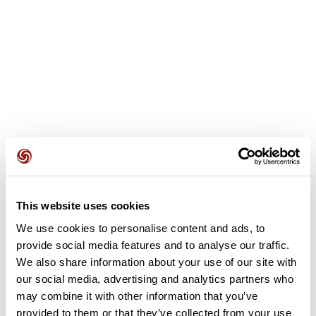
Avis des utilisateurs
This website uses cookies
We use cookies to personalise content and ads, to
provide social media features and to analyse our traffic.
Soyez le premier à ajouter un avis !
We also share information about your use of our site with
our social media, advertising and analytics partners who
may combine it with other information that you’ve
Ajouter un avis
provided to them or that they’ve collected from your use