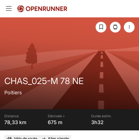
CHAS_025-M 78 NE
Poitiers
Distance
Dénivelé +
Durée estim.
78,33 km
675 m
3h32
Vélo de route
Aller simple