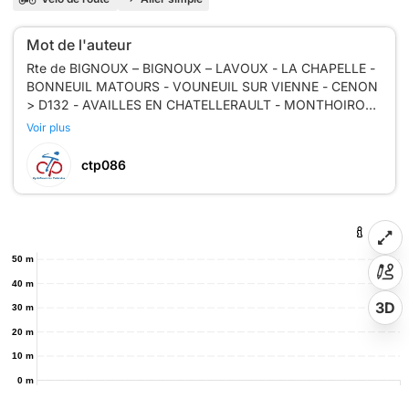
Mot de l'auteur
Rte de BIGNOUX – BIGNOUX – LAVOUX - LA CHAPELLE -
BONNEUIL MATOURS - VOUNEUIL SUR VIENNE - CENON
> D132 - AVAILLES EN CHATELLERAULT - MONTHOIRON
- VOUNEUIL SUR VIENNE - BONDILLY - LES TIERS -
Voir plus
CHAMP DE GAIN - MONTAMISE > D87 LA GERMONIERE <
ctp086
50 m
40 m
3D
30 m
20 m
10 m
0 m