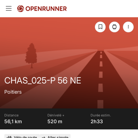
CHAS_025-P 56 NE
Poitiers
Distance
Dénivelé +
Durée estim.
56,1 km
520 m
2h33
Vélo de route
Aller simple