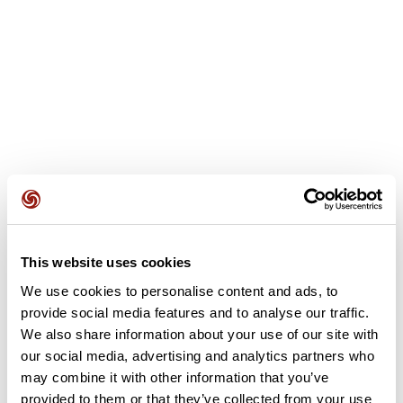
Avis des utilisateurs
This website uses cookies
We use cookies to personalise content and ads, to
provide social media features and to analyse our traffic.
Soyez le premier à ajouter un avis !
We also share information about your use of our site with
our social media, advertising and analytics partners who
may combine it with other information that you’ve
Ajouter un avis
provided to them or that they’ve collected from your use