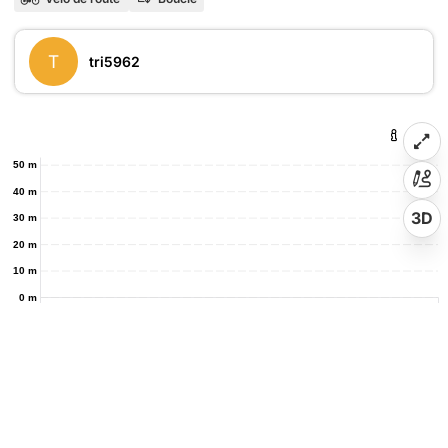
T
tri5962
50 m
40 m
3D
30 m
20 m
10 m
0 m