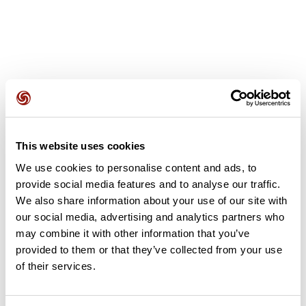
Avis des utilisateurs
This website uses cookies
Soyez le premier à ajouter un avis !
We use cookies to personalise content and ads, to
provide social media features and to analyse our traffic.
We also share information about your use of our site with
our social media, advertising and analytics partners who
Ajouter un avis
may combine it with other information that you’ve
provided to them or that they’ve collected from your use
of their services.
Résumé
Découvrez ce parcours de vélo de 21,3 km à proximité de