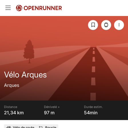
Vélo Arques
Arques
Distance
Dénivelé +
Durée estim.
21,34 km
97 m
54min
Vélo de route
Boucle