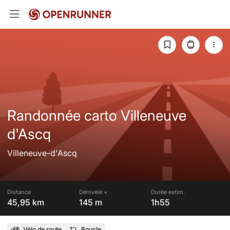
Randonnée carto Villeneuve
d'Ascq
Villeneuve-d'Ascq
Distance
Dénivelé +
Durée estim.
45,95 km
145 m
1h55
Vélo de route
Boucle