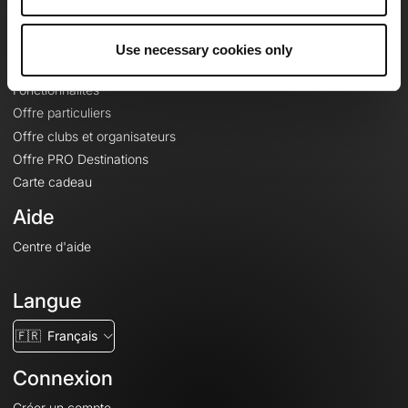
Le Mag'
Offres
Use necessary cookies only
Fonds de cartes topographiques
Fonctionnalités
Offre particuliers
Offre clubs et organisateurs
Offre PRO Destinations
Carte cadeau
Aide
Centre d'aide
Langue
🇫🇷
Français
Connexion
Créer un compte