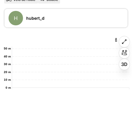
H
hubert_d
50 m
40 m
3D
30 m
20 m
10 m
0 m