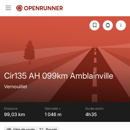
Cir135 AH 099km Amblainville
Vernouillet
Distance
Dénivelé +
Durée estim.
99,03 km
1 046 m
4h35
Vélo de route
Boucle