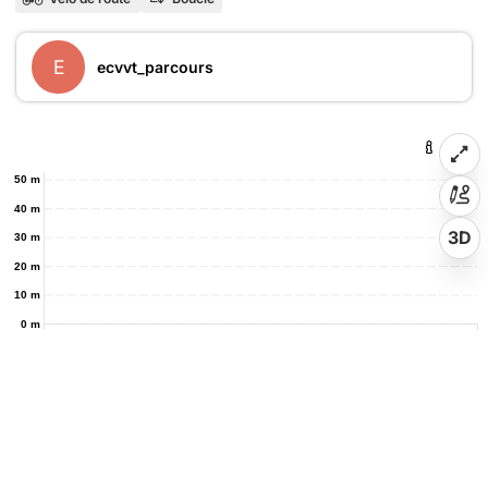
E
ecvvt_parcours
50 m
40 m
3D
30 m
20 m
10 m
0 m