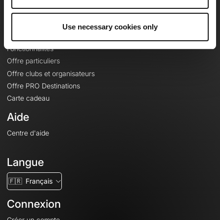
Le Mag'
Offres
Use necessary cookies only
Fonds de cartes topographiques
Fonctionnalités
Offre particuliers
Offre clubs et organisateurs
Offre PRO Destinations
Carte cadeau
Aide
Centre d'aide
Langue
🇫🇷
Français
Connexion
Créer un compte