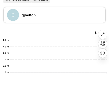
G
gjbetton
50 m
40 m
3D
30 m
20 m
10 m
0 m