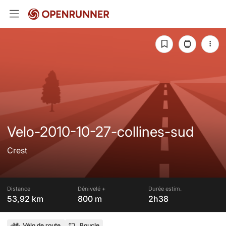
Velo-2010-10-27-collines-sud
Crest
Distance
Dénivelé +
Durée estim.
53,92 km
800 m
2h38
Vélo de route
Boucle