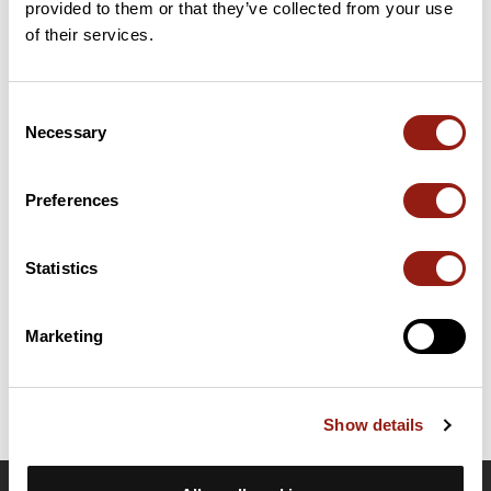
provided to them or that they’ve collected from your use
34 km
Col du Devès
395 m
of their services.
Cols extraits du catalogue du Club des Cent Cols
Consent
Necessary
Selection
Résumé
Découvrez ce parcours de vélo de 53,9 km à proximité de
Crest. Il présente une ascension cumulée de plus de 800m.
Preferences
Prévoyez environ 2 heures et 38 minutes pour réaliser ce
parcours.
Statistics
Date de création du parcours: 27 octobre 2010 à 16:52:25.
Dernière modification de la fiche parcours: 27 octobre 2010 à 16:52:25.
Marketing
Identifiant du parcours: 749936
Show details