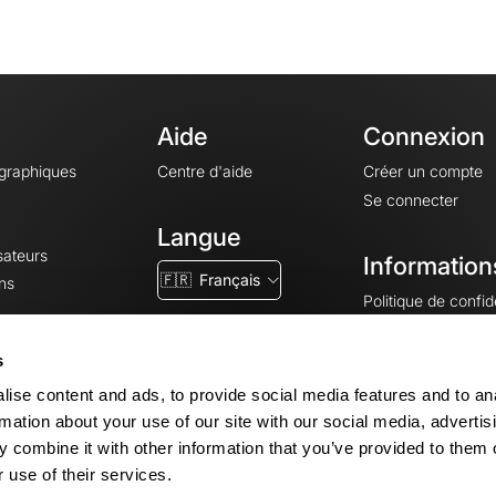
Aide
Connexion
ographiques
Centre d'aide
Créer un compte
Se connecter
Langue
sateurs
Information
🇫🇷
Français
ns
Politique de confide
CGV
CGU
s
Mentions légales
ise content and ads, to provide social media features and to an
Paramètres des co
rmation about your use of our site with our social media, advertis
 combine it with other information that you’ve provided to them o
 use of their services.