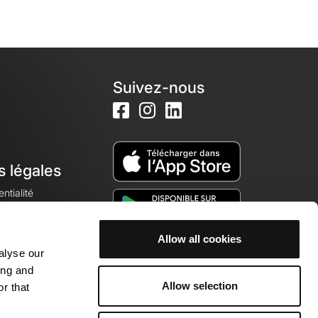
Suivez-nous
s légales
ntialité
Allow all cookies
alyse our
okies
ing and
Allow selection
r that