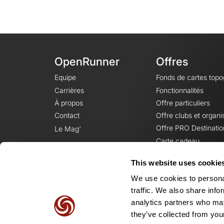
OpenRunner
Offres
Equipe
Fonds de cartes top
Carrières
Fonctionnalités
À propos
Offre particuliers
Contact
Offre clubs et organi
Offre PRO Destinatio
Le Mag'
Carte cadeau
This website uses cookie
We use cookies to personal
traffic. We also share info
analytics partners who may
they’ve collected from your