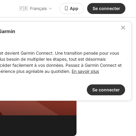
🇫🇷
Français
App
Se connecter
 Garmin
et devient Garmin Connect. Une transition pensée pour vous
 plus besoin de multiplier les étapes, tout est désormais
ccéder facilement à vos données. Passez à Garmin Connect et
périence plus agréable au quotidien.
En savoir plus
Se connecter