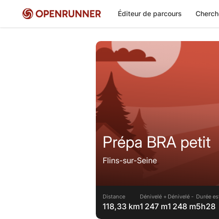
Éditeur de parcours
Cherch
Prépa BRA petit
Flins-sur-Seine
Distance
Dénivelé +
Dénivelé -
Durée es
118,33 km
1 247 m
1 248 m
5h28