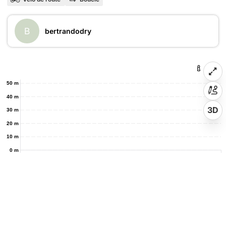
B
bertrandodry
50 m
40 m
3D
30 m
20 m
10 m
0 m