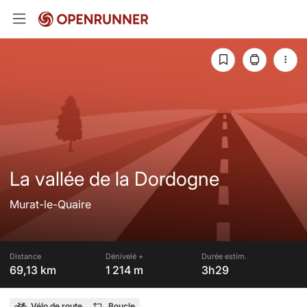
La vallée de la Dordogne
Murat-le-Quaire
Distance
Dénivelé +
Durée estim.
69,13 km
1 214 m
3h29
Vélo de route
Boucle