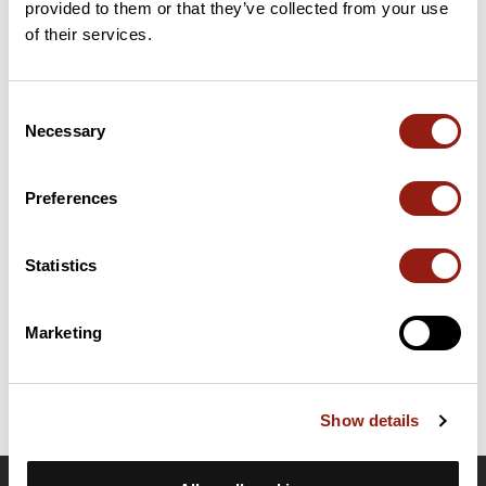
provided to them or that they’ve collected from your use
62 km
Col de Vendeix
1 107 m
of their services.
Cols extraits du catalogue du Club des Cent Cols
Consent
Necessary
Selection
Résumé
Découvrez ce parcours de vélo de 69,1 km à proximité de
Murat-le-Quaire. Il présente une ascension cumulée de plus de
Preferences
1210m. Prévoyez environ 3 heures et 29 minutes pour réaliser
ce parcours.
Statistics
Date de création du parcours: 4 novembre 2010 à 19:07:02.
Dernière modification de la fiche parcours: 4 novembre 2010 à 19:07:02.
Marketing
Identifiant du parcours: 756696
Show details