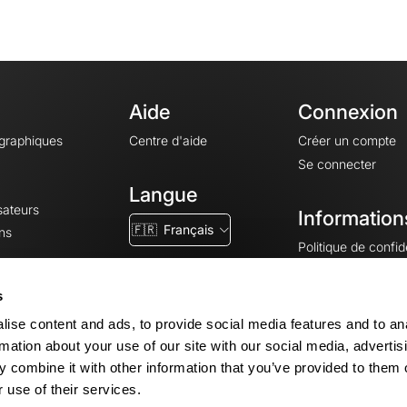
Aide
Connexion
ographiques
Centre d'aide
Créer un compte
Se connecter
Langue
sateurs
Information
🇫🇷
Français
ns
Politique de confide
CGV
CGU
s
Mentions légales
ise content and ads, to provide social media features and to an
Paramètres des co
rmation about your use of our site with our social media, advertis
 combine it with other information that you’ve provided to them o
 use of their services.