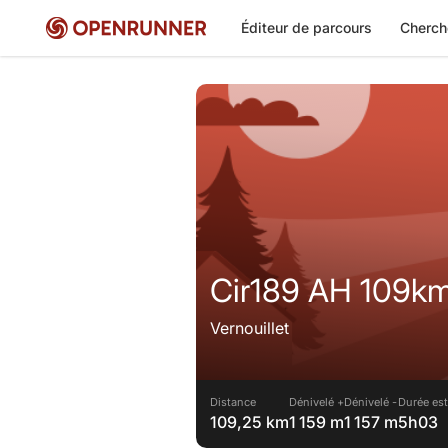
Éditeur de parcours
Cherch
Cir189 AH 109k
Vernouillet
Distance
Dénivelé +
Dénivelé -
Durée est
109,25 km
1 159 m
1 157 m
5h03