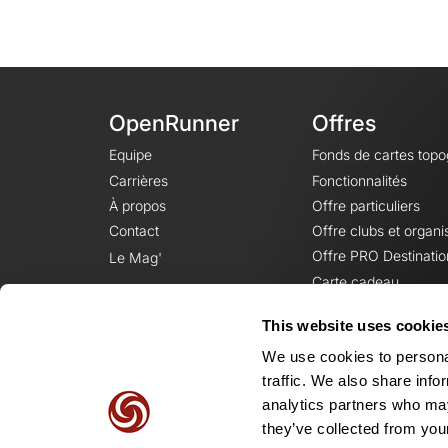
OpenRunner
Offres
Equipe
Fonds de cartes top
Carrières
Fonctionnalités
À propos
Offre particuliers
Contact
Offre clubs et organi
Offre PRO Destinatio
Le Mag'
Carte cadeau
This website uses cookie
We use cookies to personal
traffic. We also share info
analytics partners who may
they’ve collected from your