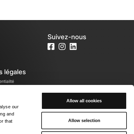
Suivez-nous
s légales
ntialité
Allow all cookies
alyse our
okies
ing and
Allow selection
r that