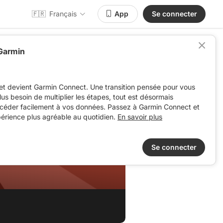
🇫🇷
Français
App
Se connecter
 Garmin
et devient Garmin Connect. Une transition pensée pour vous
 plus besoin de multiplier les étapes, tout est désormais
ccéder facilement à vos données. Passez à Garmin Connect et
périence plus agréable au quotidien.
En savoir plus
Se connecter