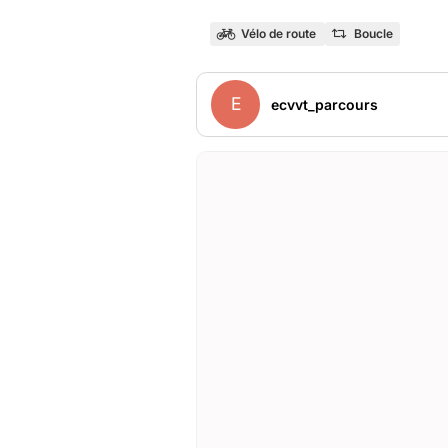
Vélo de route
Boucle
E
ecvvt_parcours