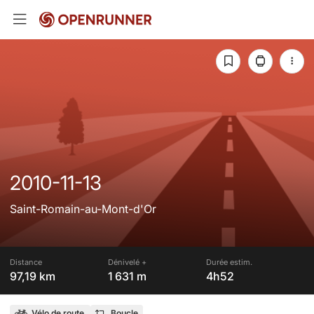
2010-11-13
Saint-Romain-au-Mont-d'Or
Distance
Dénivelé +
Durée estim.
97,19 km
1 631 m
4h52
Vélo de route
Boucle