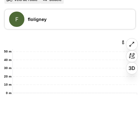
F
floligney
50 m
40 m
3D
30 m
20 m
10 m
0 m