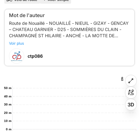
Mot de l'auteur
Route de Nouaillé - NOUAILLÉ - NIEUIL - GIZAY - GENCAY
– CHATEAU GARNIER - D25 - SOMMIÈRES DU CLAIN -
CHAMPAGNÉ ST HILAIRE - ANCHÉ - LA MOTTE DE
GANNE - VIVONNE - ITEUIL - LIGUGÉ - St BENOÎT -
Voir plus
ctp086
50 m
40 m
3D
30 m
20 m
10 m
0 m