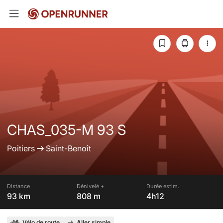
CHAS_035-M 93 S
Poitiers
Saint-Benoît
Distance
Dénivelé +
Durée estim.
93 km
808 m
4h12
Vélo de route
Aller simple