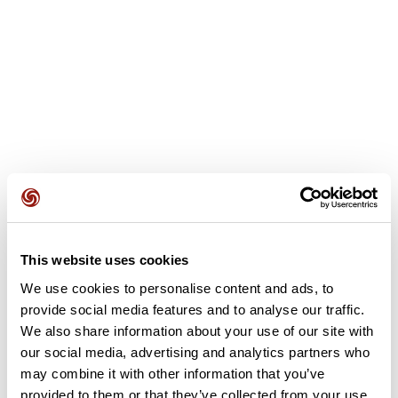
Avis des utilisateurs
This website uses cookies
We use cookies to personalise content and ads, to
provide social media features and to analyse our traffic.
Soyez le premier à ajouter un avis !
We also share information about your use of our site with
our social media, advertising and analytics partners who
may combine it with other information that you’ve
Ajouter un avis
provided to them or that they’ve collected from your use