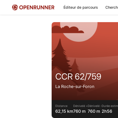
Éditeur de parcours
Cherch
CCR 62/759
La Roche-sur-Foron
Distance
Dénivelé +
Dénivelé -
Durée estim
62,15 km
760 m
760 m
2h56