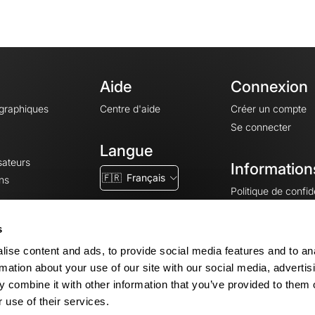
Aide
Connexion
ographiques
Centre d'aide
Créer un compte
Se connecter
Langue
sateurs
Information
🇫🇷
Français
ns
Politique de confide
CGV
CGU
s
Mentions légales
ise content and ads, to provide social media features and to an
Paramètres des co
rmation about your use of our site with our social media, advertis
 combine it with other information that you’ve provided to them o
 use of their services.