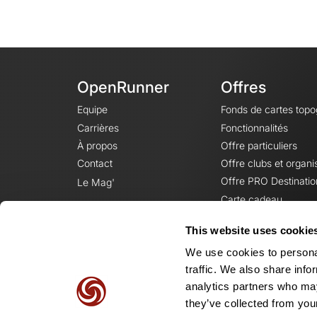
OpenRunner
Offres
Equipe
Fonds de cartes top
Carrières
Fonctionnalités
À propos
Offre particuliers
Contact
Offre clubs et organi
Offre PRO Destinatio
Le Mag'
Carte cadeau
This website uses cookie
We use cookies to personal
traffic. We also share info
analytics partners who may
they’ve collected from your