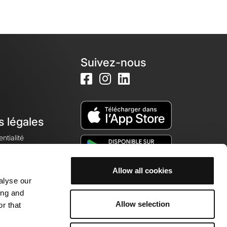
Suivez-nous
s légales
ntialité
Allow all cookies
alyse our
okies
ing and
Allow selection
r that