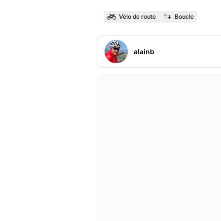
Vélo de route
Boucle
alainb