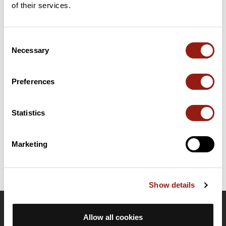
of their services.
Consent
Résumé
Necessary
Selection
Découvrez ce parcours de vélo de 67,8 km à proximité de
Poitiers. Ce parcours emprunte 61,9 km de routes. Il présente
une ascension cumulée de plus de 580m. Prévoyez environ 3
Preferences
heures et 4 minutes pour réaliser ce parcours.
Statistics
Date de création du parcours: 22 septembre 2017 à 22:57:03.
Dernière modification de la fiche parcours: 8 décembre 2024 à 19:06:30.
Identifiant du parcours: 7939933
Marketing
Show details
OpenRunner
Allow all cookies