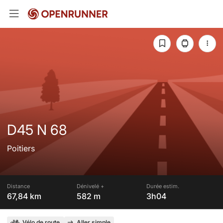
D45 N 68
Poitiers
Distance
Dénivelé +
Durée estim.
67,84 km
582 m
3h04
Vélo de route
Aller simple