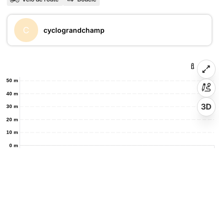
C
cyclograndchamp
50 m
40 m
3D
30 m
20 m
10 m
0 m