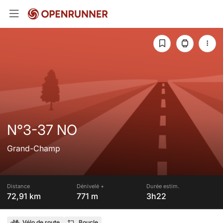
N°3-37 NO
Grand-Champ
Distance
Dénivelé +
Durée estim.
72,91 km
771 m
3h22
Vélo de route
Boucle