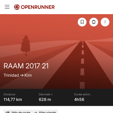
RAAM 2017 21
Trinidad
Kim
Distance
Dénivelé +
Durée estim.
114,77 km
628 m
4h56
Vélo de route
Aller simple