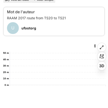
Mot de l'auteur
U
ufootorg
50 m
40 m
3D
30 m
20 m
10 m
0 m