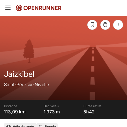
Jaizkibel
Saint-Pée-sur-Nivelle
Distance
Dénivelé +
Durée estim.
113,09 km
1 973 m
5h42
Vélo de route
Boucle