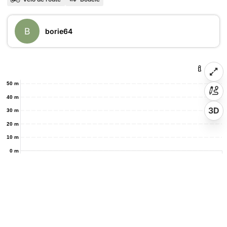
B
borie64
50 m
40 m
3D
30 m
20 m
10 m
0 m