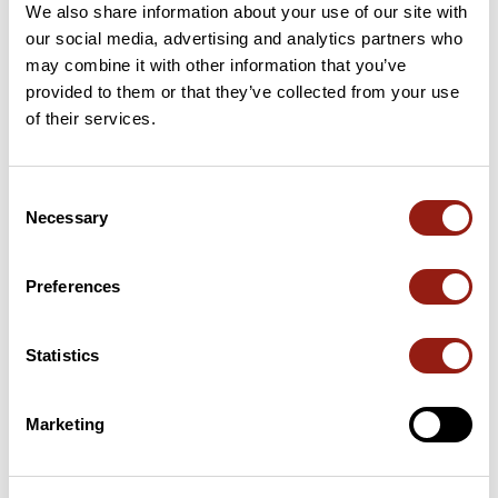
We also share information about your use of our site with
40 km
Atxaingo lepoa
457 m
our social media, advertising and analytics partners who
may combine it with other information that you’ve
72 km
Collado Aguina
551 m
provided to them or that they’ve collected from your use
of their services.
73 km
Gurutzetako Lepoa
450 m
96 km
Col de Lizarrieta
442 m
Consent
Necessary
Selection
Cols extraits du catalogue du Club des Cent Cols
Preferences
Résumé
Découvrez ce parcours de vélo de 113,1 km à proximité de
Statistics
Saint-Pée-sur-Nivelle. Il présente une ascension cumulée de
plus de 1970m. Prévoyez environ 5 heures et 42 minutes pour
réaliser ce parcours.
Marketing
Date de création du parcours: 27 octobre 2017 à 12:52:17.
Dernière modification de la fiche parcours: 30 avril 2019 à 13:03:21.