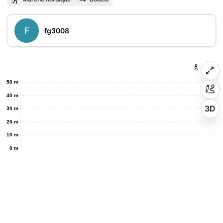
F
fg3008
50 m
40 m
3D
30 m
20 m
10 m
0 m