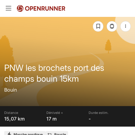
PNW les brochets port des
champs bouin 15km
Bouin
Distance
Dénivelé +
Durée estim.
15,07 km
17 m
-
Marche nordique
Boucle