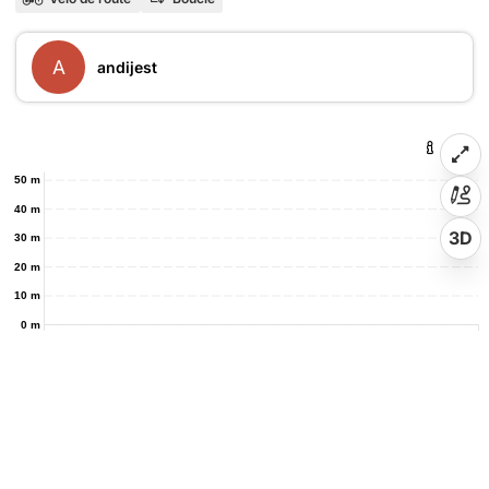
A
andijest
50 m
40 m
3D
30 m
20 m
10 m
0 m