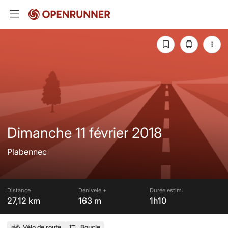
Dimanche 11 février 2018
Plabennec
Distance
Dénivelé +
Durée estim.
27,12 km
163 m
1h10
Vélo de route
Boucle