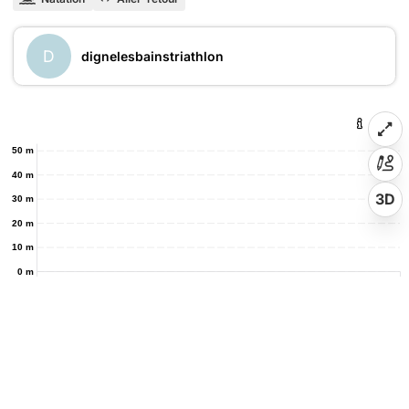
D
dignelesbainstriathlon
50 m
40 m
3D
30 m
20 m
10 m
0 m