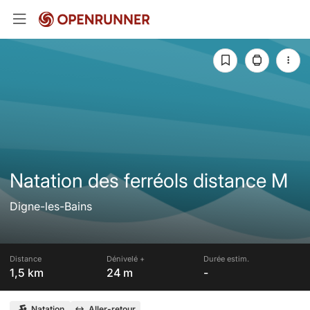
Natation des ferréols distance M
Digne-les-Bains
Distance
Dénivelé +
Durée estim.
1,5 km
24 m
-
Natation
Aller-retour