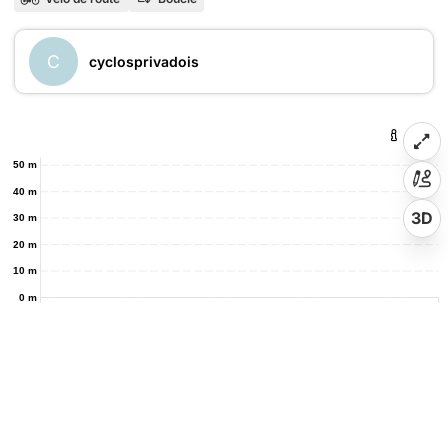
C
cyclosprivadois
50 m
40 m
3D
30 m
20 m
10 m
0 m