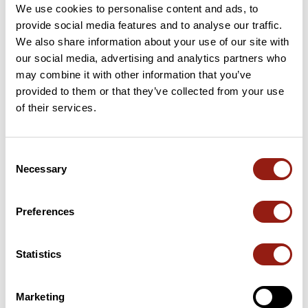
We use cookies to personalise content and ads, to
14 km
Col du Benas
795 m
provide social media features and to analyse our traffic.
We also share information about your use of our site with
49 km
Col Saint-Martin
723 m
our social media, advertising and analytics partners who
may combine it with other information that you’ve
53 km
Col du Benas
795 m
provided to them or that they’ve collected from your use
of their services.
57 km
Coulet de la Soulière
834 m
62 km
Col de l'Escrinet
787 m
Consent
Necessary
Selection
64 km
Col de l'Arénier
682 m
Preferences
Cols extraits du catalogue du Club des Cent Cols
Statistics
Résumé
Découvrez ce parcours de vélo de 74,4 km à proximité de
Privas. Il présente une ascension cumulée de plus de 1470m.
Marketing
Prévoyez environ 3 heures et 51 minutes pour réaliser ce