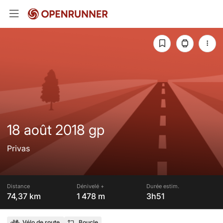
18 août 2018 gp
Privas
Distance
Dénivelé +
Durée estim.
74,37 km
1 478 m
3h51
Vélo de route
Boucle