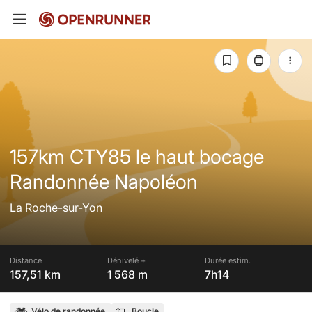
157km CTY85 le haut bocage
Randonnée Napoléon
La Roche-sur-Yon
Distance
Dénivelé +
Durée estim.
157,51 km
1 568 m
7h14
Vélo de randonnée
Boucle