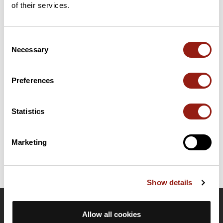
of their services.
Consent
Résumé
Necessary
Selection
Découvrez ce parcours de vélo de 157,5 km à proximité de La
Roche-sur-Yon. Ce parcours emprunte 154,6 km de routes. Il
présente une ascension cumulée de plus de 1560m. Prévoyez
Preferences
environ 7 heures et 14 minutes pour réaliser ce parcours.
Statistics
Date de création du parcours: 20 janvier 2018 à 18:01:29.
Dernière modification de la fiche parcours: 26 mai 2025 à 09:49:36.
Identifiant du parcours: 8275350
Marketing
Show details
OpenRunner
Allow all cookies