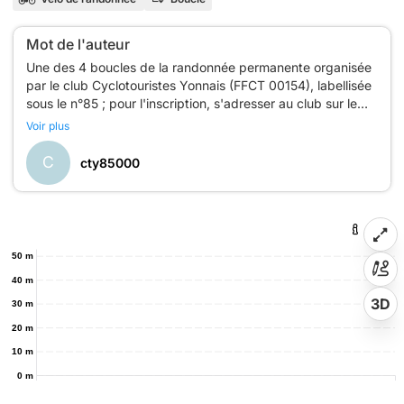
Mot de l'auteur
Une des 4 boucles de la randonnée permanente organisée
par le club Cyclotouristes Yonnais (FFCT 00154), labellisée
sous le n°85 ; pour l'inscription, s'adresser au club sur le
Voir plus
C
cty85000
50 m
40 m
3D
30 m
20 m
10 m
0 m