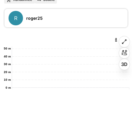
R
roger25
50 m
40 m
3D
30 m
20 m
10 m
0 m