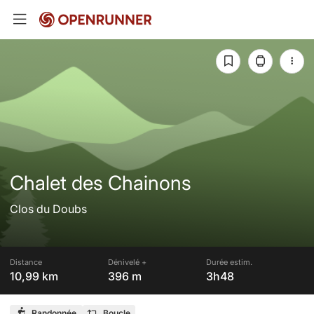
Chalet des Chainons
Clos du Doubs
Distance
Dénivelé +
Durée estim.
10,99 km
396 m
3h48
Randonnée
Boucle