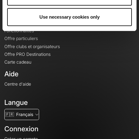
Le Mag'
Offres
Use necessary cookies only
Fonds de cartes topographiques
Fonctionnalités
Offre particuliers
Offre clubs et organisateurs
Offre PRO Destinations
Carte cadeau
Aide
Centre d'aide
Langue
🇫🇷
Français
Connexion
Créer un compte