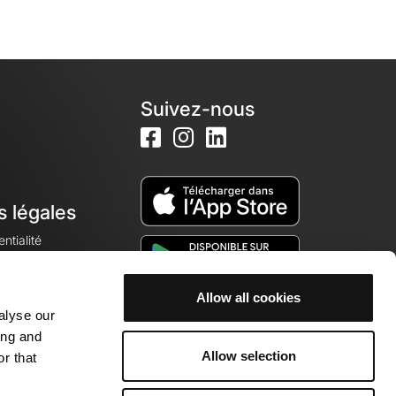
Suivez-nous
s légales
ntialité
Allow all cookies
alyse our
okies
ing and
Allow selection
r that