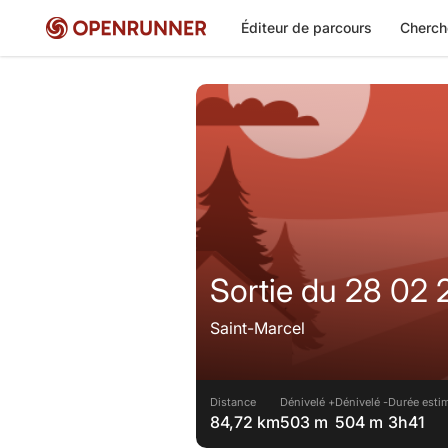
Éditeur de parcours
Cherch
Sortie du 28 02 
Saint-Marcel
Distance
Dénivelé +
Dénivelé -
Durée esti
84,72 km
503 m
504 m
3h41