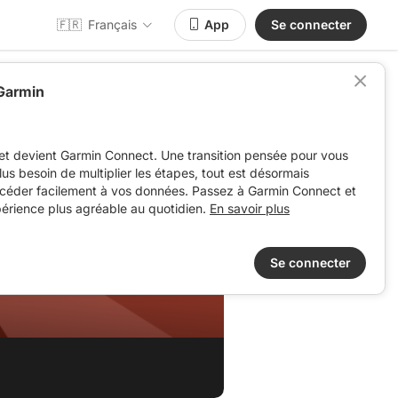
🇫🇷
Français
App
Se connecter
 Garmin
et devient Garmin Connect. Une transition pensée pour vous
 plus besoin de multiplier les étapes, tout est désormais
ccéder facilement à vos données. Passez à Garmin Connect et
périence plus agréable au quotidien.
En savoir plus
Se connecter