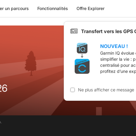
er un parcours
Fonctionnalités
Offre Explorer
Transfert vers les GPS
NOUVEAU !
Garmin IQ évolue 
simplifier la vie :
centralisé pour a
profitez d’une ex
26
Ne plus afficher ce message
m.