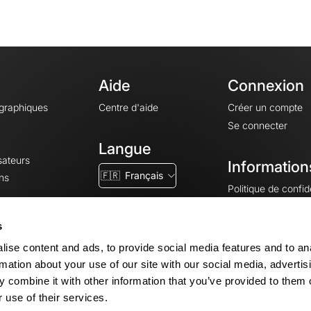
Aide
Connexion
ographiques
Centre d'aide
Créer un compte
Se connecter
Langue
sateurs
Information
🇫🇷
Français
ns
Politique de confide
CGV
CGU
s
Mentions légales
ise content and ads, to provide social media features and to an
Paramètres des co
rmation about your use of our site with our social media, advertis
 combine it with other information that you’ve provided to them o
 use of their services.