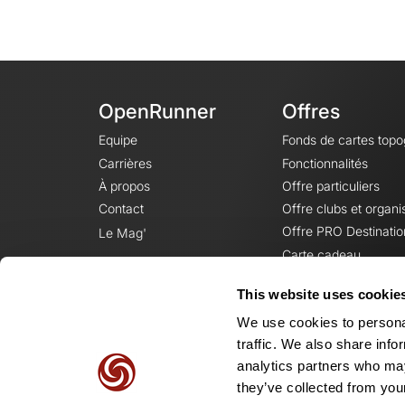
OpenRunner
Offres
Equipe
Fonds de cartes top
Carrières
Fonctionnalités
À propos
Offre particuliers
Contact
Offre clubs et organi
Offre PRO Destinatio
Le Mag'
Carte cadeau
This website uses cookie
We use cookies to personal
traffic. We also share info
analytics partners who may
they’ve collected from your