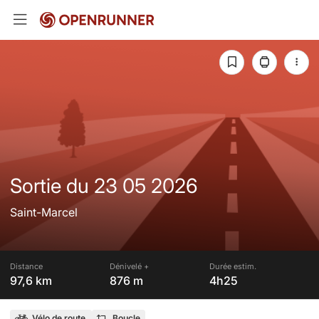
Sortie du 23 05 2026
Saint-Marcel
Distance
Dénivelé +
Durée estim.
97,6 km
876 m
4h25
Vélo de route
Boucle