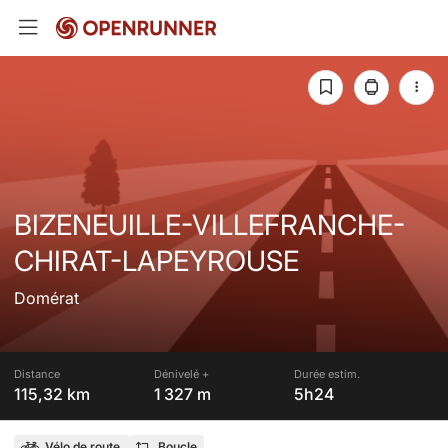
BIZENEUILLE-VILLEFRANCHE-
CHIRAT-LAPEYROUSE
Domérat
Distance
Dénivelé +
Durée estim.
115,32 km
1 327 m
5h24
Vélo de route
Boucle