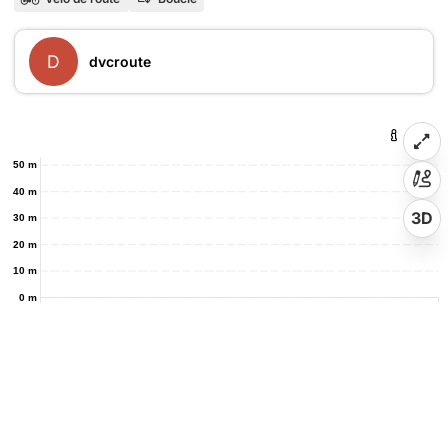
D
dvcroute
50 m
40 m
3D
30 m
20 m
10 m
0 m