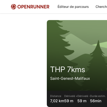
Éditeur de parcours
Cherch
THP 7kms
Saint-Genest-Malifaux
Distance
Dénivelé +
Dénivelé -
Durée estim.
7,02 km
59 m
59 m
56min