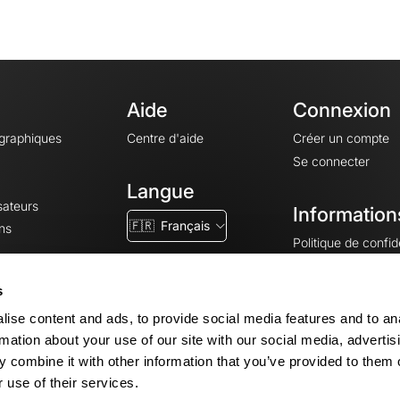
Aide
Connexion
ographiques
Centre d'aide
Créer un compte
Se connecter
Langue
sateurs
Information
🇫🇷
Français
ns
Politique de confide
CGV
CGU
s
Mentions légales
ise content and ads, to provide social media features and to an
Paramètres des co
rmation about your use of our site with our social media, advertis
 combine it with other information that you’ve provided to them o
 use of their services.