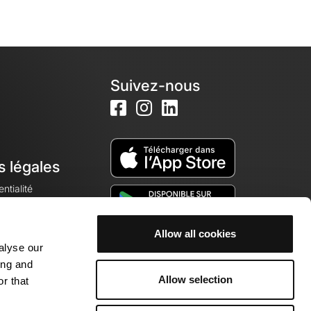
Suivez-nous
s légales
ntialité
Allow all cookies
alyse our
okies
ing and
Allow selection
r that