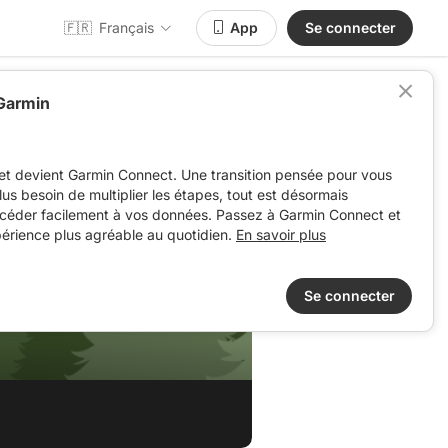
🇫🇷
Français
App
Se connecter
 Garmin
et devient Garmin Connect. Une transition pensée pour vous
 plus besoin de multiplier les étapes, tout est désormais
ccéder facilement à vos données. Passez à Garmin Connect et
périence plus agréable au quotidien.
En savoir plus
Se connecter