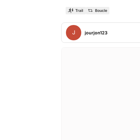
Trail
Boucle
J
jourjon123