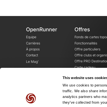
OpenRunner
Offres
Equipe
Fonds de cartes top
Carrières
Fonctionnalités
À propos
Offre particuliers
Contact
Offre clubs et organi
Offre PRO Destinatio
Le Mag'
Carte cadeau
This website uses cookie
We use cookies to personal
traffic. We also share info
analytics partners who may
they’ve collected from your