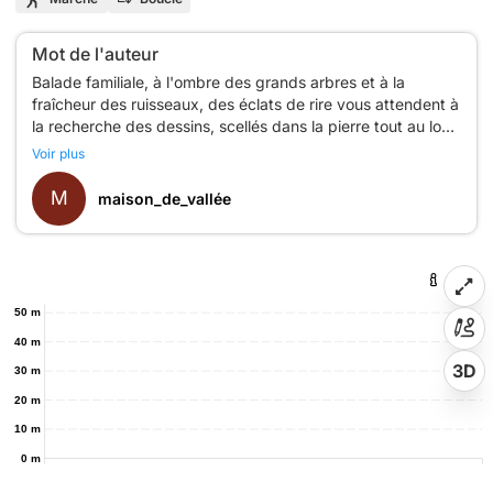
Mot de l'auteur
Balade familiale, à l'ombre des grands arbres et à la
fraîcheur des ruisseaux, des éclats de rire vous attendent à
la recherche des dessins, scellés dans la pierre tout au long
du parcours.
Voir plus
Ces dessins humoristiques ont été réalisés en 2009 par les
dessinateurs du festival de la BD et du dessin d'humour qui
M
maison_de_vallée
50 m
40 m
3D
30 m
20 m
10 m
0 m