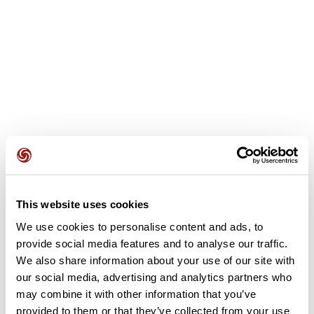
Avis des utilisateurs
This website uses cookies
We use cookies to personalise content and ads, to
provide social media features and to analyse our traffic.
Soyez le premier à ajouter un avis !
We also share information about your use of our site with
our social media, advertising and analytics partners who
may combine it with other information that you’ve
Ajouter un avis
provided to them or that they’ve collected from your use