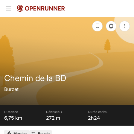
Chemin de la BD
Burzet
Distance
Dénivelé +
Durée estim.
6,75 km
272 m
2h24
Marche
Boucle