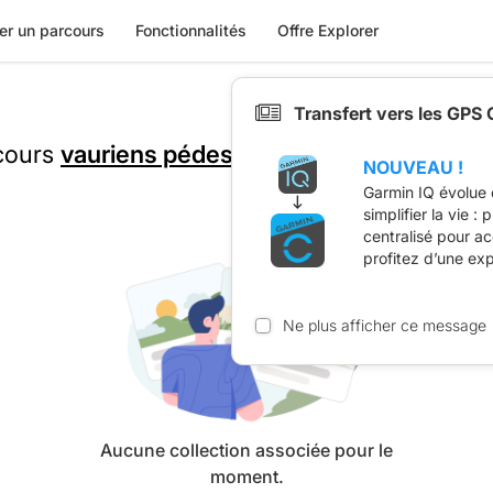
er un parcours
Fonctionnalités
Offre Explorer
Transfert vers les GPS
rcours
vauriens pédestre 2018 10 km
est prés
NOUVEAU !
Garmin IQ évolue 
simplifier la vie :
centralisé pour a
profitez d’une ex
Ne plus afficher ce message
Aucune collection associée pour le
moment.