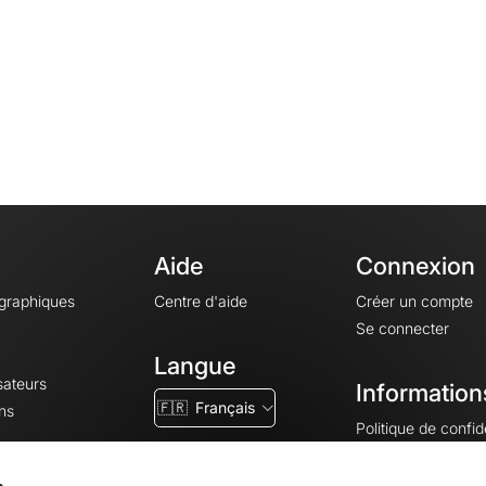
Aide
Connexion
ographiques
Centre d'aide
Créer un compte
Se connecter
Langue
sateurs
Information
🇫🇷
Français
ns
Politique de confide
CGV
CGU