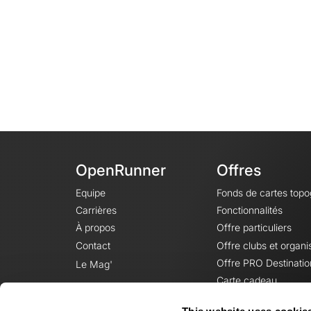
OpenRunner
Offres
Equipe
Fonds de cartes top
Carrières
Fonctionnalités
À propos
Offre particuliers
Contact
Offre clubs et organi
Offre PRO Destinatio
Le Mag'
Carte cadeau