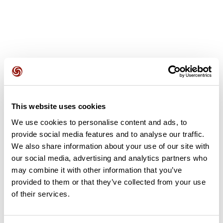
Avis des utilisateurs
This website uses cookies
Soyez le premier à ajouter un avis !
We use cookies to personalise content and ads, to
provide social media features and to analyse our traffic.
We also share information about your use of our site with
our social media, advertising and analytics partners who
Ajouter un avis
may combine it with other information that you’ve
provided to them or that they’ve collected from your use
of their services.
Résumé
Découvrez ce parcours de gravel de 12,3 km qui débute à