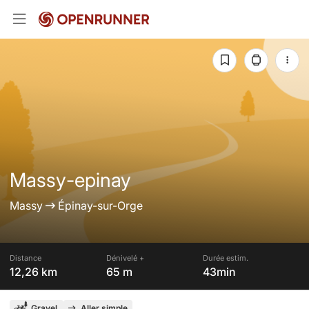
Massy-epinay
Massy
Épinay-sur-Orge
Distance
Dénivelé +
Durée estim.
12,26 km
65 m
43min
Gravel
Aller simple