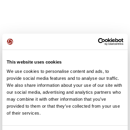
Avis des utilisateurs
This website uses cookies
Soyez le premier à ajouter un avis !
We use cookies to personalise content and ads, to
provide social media features and to analyse our traffic.
We also share information about your use of our site with
our social media, advertising and analytics partners who
Ajouter un avis
may combine it with other information that you’ve
provided to them or that they’ve collected from your use
of their services.
Résumé
Découvrez ce parcours de gravel de 5,5 km qui débute à