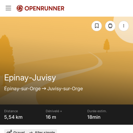
Epinay-Juvisy
Épinay-sur-Orge
Juvisy-sur-Orge
Distance
Dénivelé +
Durée estim.
5,54 km
16 m
18min
Gravel
Aller simple