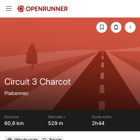
Circuit 3 Charcot
Plabennec
Distance
Dénivelé +
Durée estim.
60,6 km
529 m
2h44
Vélo de route
Boucle