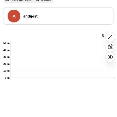
A
andijest
50 m
40 m
3D
30 m
20 m
10 m
0 m