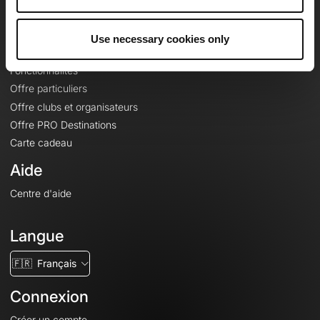
Le Mag'
Offres
Use necessary cookies only
Fonds de cartes topographiques
Fonctionnalités
Offre particuliers
Offre clubs et organisateurs
Offre PRO Destinations
Carte cadeau
Aide
Centre d'aide
Langue
🇫🇷
Français
Connexion
Créer un compte