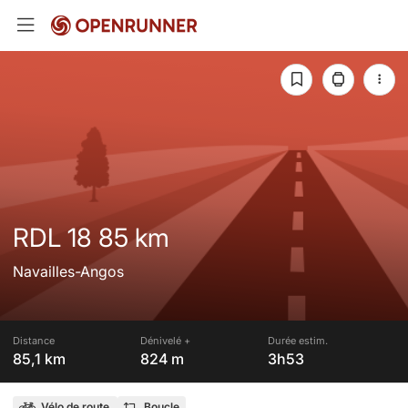
RDL 18 85 km
Navailles-Angos
Distance
Dénivelé +
Durée estim.
85,1 km
824 m
3h53
Vélo de route
Boucle