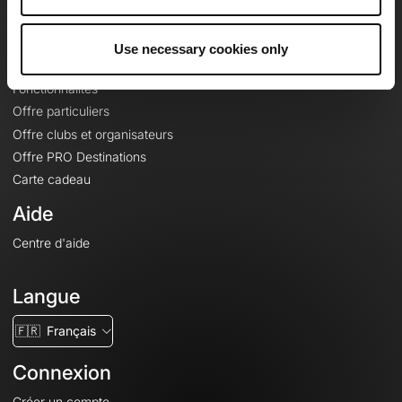
Le Mag'
Offres
Use necessary cookies only
Fonds de cartes topographiques
Fonctionnalités
Offre particuliers
Offre clubs et organisateurs
Offre PRO Destinations
Carte cadeau
Aide
Centre d'aide
Langue
🇫🇷
Français
Connexion
Créer un compte