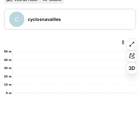
C
cyclosnavailles
50 m
40 m
3D
30 m
20 m
10 m
0 m