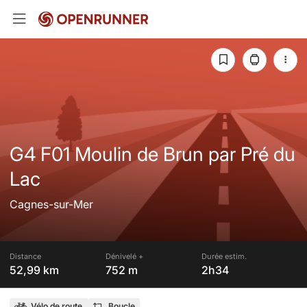
G4 F01 Moulin de Brun par Pré du
Lac
Cagnes-sur-Mer
Distance
Dénivelé +
Durée estim.
52,99 km
752 m
2h34
Vélo de route
Boucle