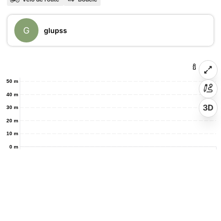
G
glupss
50 m
40 m
3D
30 m
20 m
10 m
0 m