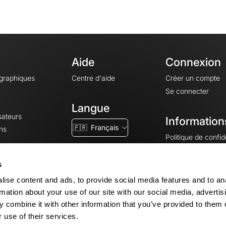
Aide
Connexion
ographiques
Centre d'aide
Créer un compte
Se connecter
Langue
sateurs
Information
🇫🇷
Français
ns
Politique de confide
CGV
CGU
s
Mentions légales
ise content and ads, to provide social media features and to an
Paramètres des co
rmation about your use of our site with our social media, advertis
 combine it with other information that you’ve provided to them o
 use of their services.