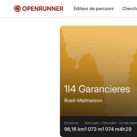
Éditeur de parcours
Cherch
1l4 Garancieres
Rueil-Malmaison
Distance
Dénivelé +
Dénivelé -
Durée esti
96,16 km
1 073 m
1 074 m
4h29