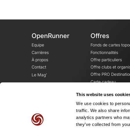
OpenRunner
Offres
Equipe
Fonds de cartes top
Carrières
Fonctionnalités
À propos
Offre particuliers
Contact
Offre clubs et organi
Offre PRO Destinatio
Le Mag'
Carte cadeau
This website uses cookie
We use cookies to personal
traffic. We also share info
analytics partners who may
they’ve collected from your