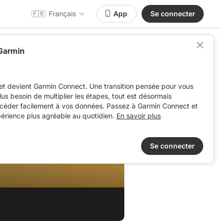
🇫🇷
Français
App
Se connecter
 Garmin
et devient Garmin Connect. Une transition pensée pour vous
 plus besoin de multiplier les étapes, tout est désormais
ccéder facilement à vos données. Passez à Garmin Connect et
périence plus agréable au quotidien.
En savoir plus
Se connecter