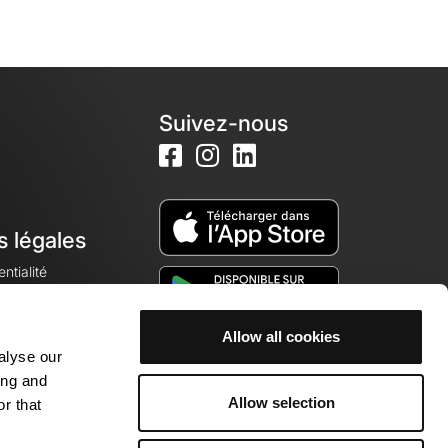
Suivez-nous
s légales
ntialité
Allow all cookies
alyse our
okies
ing and
Allow selection
r that