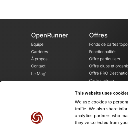
OpenRunner
Offres
Equipe
Fonds de cartes top
Carrières
Fonctionnalités
À propos
Offre particuliers
Contact
Offre clubs et organi
Offre PRO Destinatio
Le Mag'
Carte cadeau
This website uses cookie
We use cookies to personal
traffic. We also share info
analytics partners who may
they’ve collected from your