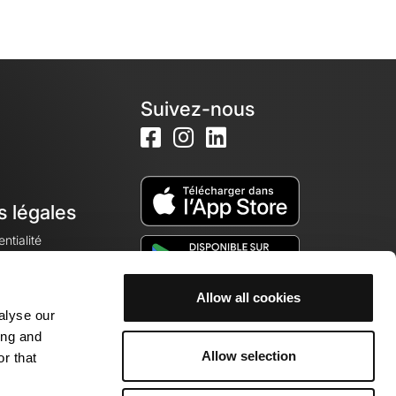
Suivez-nous
s légales
ntialité
Allow all cookies
alyse our
okies
ing and
Allow selection
r that