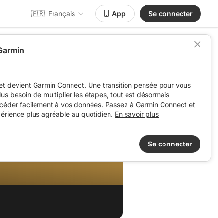
🇫🇷
Français
App
Se connecter
 Garmin
et devient Garmin Connect. Une transition pensée pour vous
 plus besoin de multiplier les étapes, tout est désormais
ccéder facilement à vos données. Passez à Garmin Connect et
périence plus agréable au quotidien.
En savoir plus
Se connecter