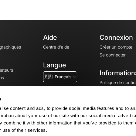
Aide
Connexion
ographiques
Centre d'aide
Créer un compte
Se connecter
Langue
sateurs
Information
🇫🇷
Français
ns
Politique de confide
CGV
CGU
s
Mentions légales
ise content and ads, to provide social media features and to an
Paramètres des co
rmation about your use of our site with our social media, advertis
 combine it with other information that you’ve provided to them o
 use of their services.