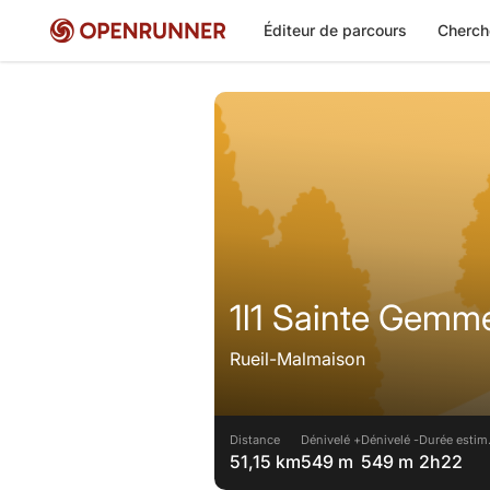
Éditeur de parcours
Cherch
1l1 Sainte Gemm
Rueil-Malmaison
Distance
Dénivelé +
Dénivelé -
Durée estim
51,15 km
549 m
549 m
2h22