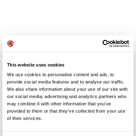
Avis des utilisateurs
This website uses cookies
Soyez le premier à ajouter un avis !
We use cookies to personalise content and ads, to
provide social media features and to analyse our traffic.
We also share information about your use of our site with
our social media, advertising and analytics partners who
Ajouter un avis
may combine it with other information that you’ve
provided to them or that they’ve collected from your use
of their services.
Résumé
Découvrez ce parcours de marche nordique de 16,5 km qui