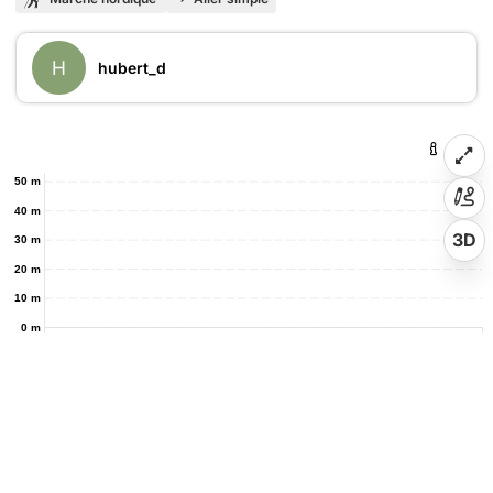
H
hubert_d
50 m
40 m
3D
30 m
20 m
10 m
0 m