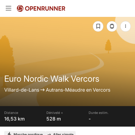
Euro Nordic Walk Vercors
Villard-de-Lans
Autrans-Méaudre en Vercors
Distance
Dénivelé +
Durée estim.
16,53 km
528 m
-
Marche nordique
Aller simple