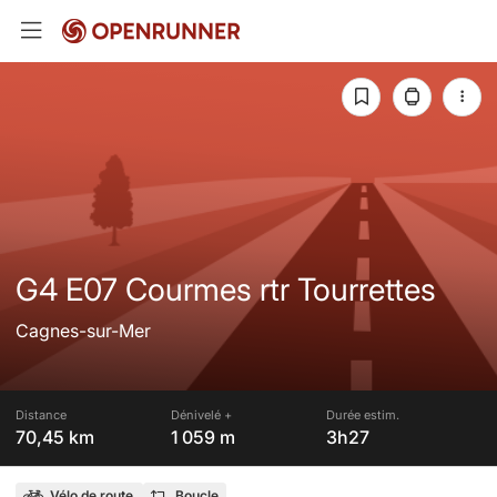
G4 E07 Courmes rtr Tourrettes
Cagnes-sur-Mer
Distance
Dénivelé +
Durée estim.
70,45 km
1 059 m
3h27
Vélo de route
Boucle