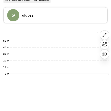
G
glupss
50 m
40 m
3D
30 m
20 m
10 m
0 m