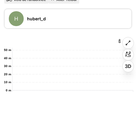
H
hubert_d
50 m
40 m
3D
30 m
20 m
10 m
0 m