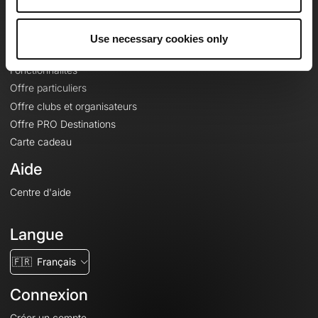
Le Mag'
Offres
Use necessary cookies only
Fonds de cartes topographiques
Fonctionnalités
Offre particuliers
Offre clubs et organisateurs
Offre PRO Destinations
Carte cadeau
Aide
Centre d'aide
Langue
🇫🇷
Français
Connexion
Créer un compte