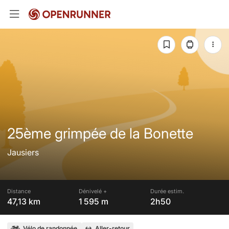
25ème grimpée de la Bonette
Jausiers
Distance
Dénivelé +
Durée estim.
47,13 km
1 595 m
2h50
Vélo de randonnée
Aller-retour