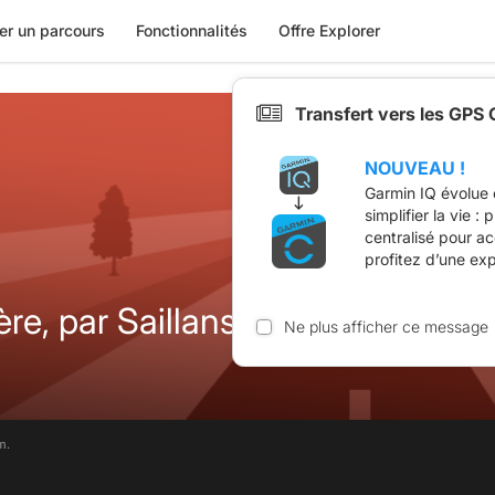
er un parcours
Fonctionnalités
Offre Explorer
Transfert vers les GPS
NOUVEAU !
Garmin IQ évolue 
simplifier la vie :
centralisé pour a
profitez d’une ex
re, par Saillans
Ne plus afficher ce message
m.