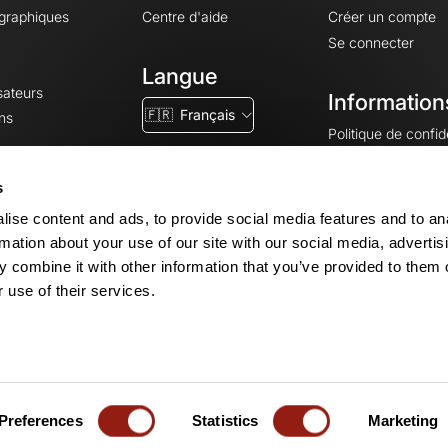
ographiques
Centre d'aide
Créer un compte
Se connecter
Langue
sateurs
Information
🇫🇷
Français
ns
Politique de confide
CGV
CGU
s
Mentions légales
ise content and ads, to provide social media features and to an
Paramètres des co
rmation about your use of our site with our social media, advertis
 combine it with other information that you’ve provided to them o
 use of their services.
© 2026 OpenRunner - Version 7.31.3
Créez un compte
et rejoignez la com
Preferences
Statistics
Marketing