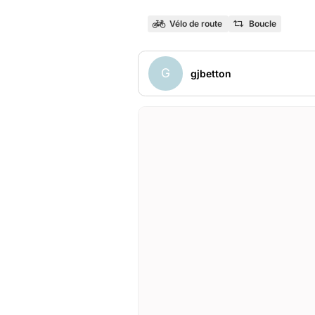
Vélo de route
Boucle
G
gjbetton