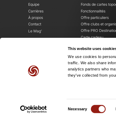
Equipe
Fonds de cartes top
Carrières
Fonctionnalités
À propos
Offre particuliers
Contact
Offre clubs et organi
Offre PRO Destinatio
Le Mag'
Carte cadeau
This website uses cookie
We use cookies to personal
traffic. We also share info
analytics partners who may
they’ve collected from your
Consent
Necessary
Selection