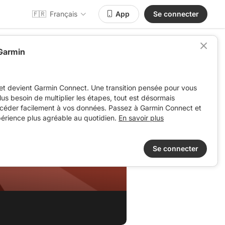
🇫🇷
Français
App
Se connecter
 Garmin
et devient Garmin Connect. Une transition pensée pour vous
 plus besoin de multiplier les étapes, tout est désormais
ccéder facilement à vos données. Passez à Garmin Connect et
périence plus agréable au quotidien.
En savoir plus
Se connecter