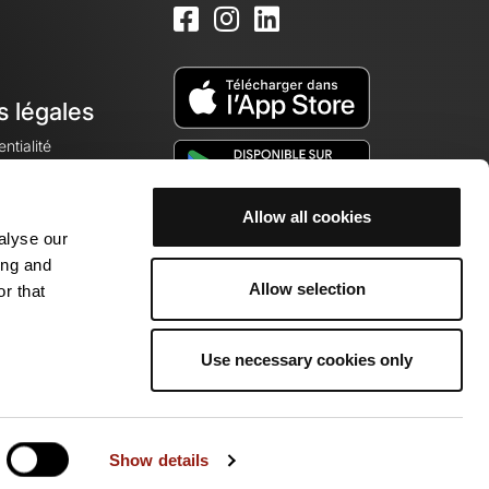
s légales
ntialité
Allow all cookies
alyse our
okies
ing and
Allow selection
r that
Use necessary cookies only
munauté de passionnés !
Show details