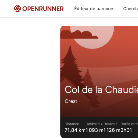
Éditeur de parcours
Cherch
Col de la Chaudiè
Crest
Distance
Dénivelé +
Dénivelé -
Durée esti
71,84 km
1 093 m
1 126 m
3h31