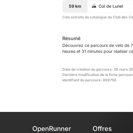
59 km
Col de Lunel
Cols extraits du catalogue du Club des C
Résumé
Découvrez ce parcours de vélo de 7
heures et 31 minutes pour réaliser c
Date de création du parcours: 26 mars 20
Dernière modification de la fiche parcour
Identifiant du parcours: 888756
OpenRunner
Offres