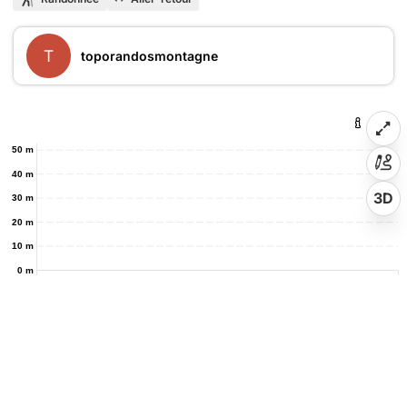
T
toporandosmontagne
50 m
40 m
3D
30 m
20 m
10 m
0 m