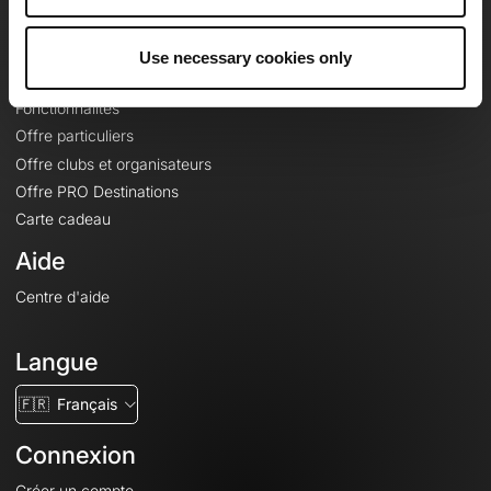
Le Mag'
Offres
Use necessary cookies only
Fonds de cartes topographiques
Fonctionnalités
Offre particuliers
Offre clubs et organisateurs
Offre PRO Destinations
Carte cadeau
Aide
Centre d'aide
Langue
🇫🇷
Français
Connexion
Créer un compte