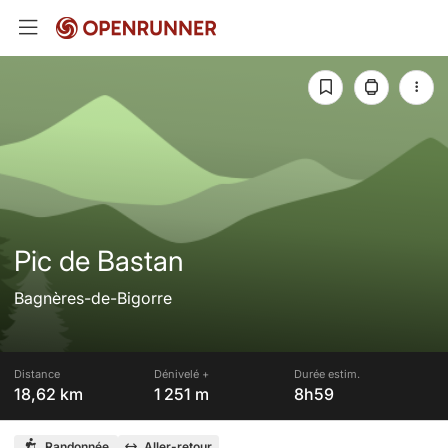
Pic de Bastan
Bagnères-de-Bigorre
Distance
Dénivelé +
Durée estim.
18,62 km
1 251 m
8h59
Randonnée
Aller-retour