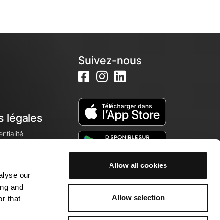
Suivez-nous
s légales
ntialité
Allow all cookies
alyse our
okies
ing and
Allow selection
r that