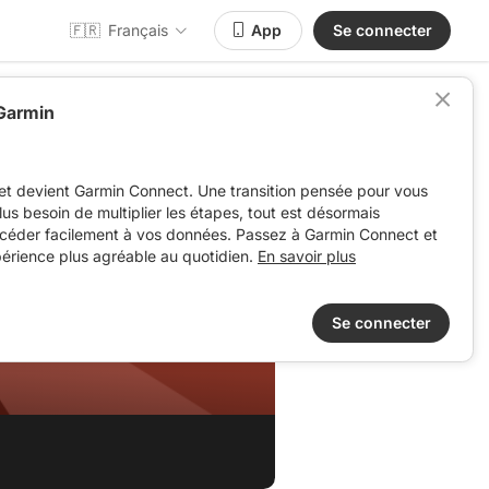
🇫🇷
Français
App
Se connecter
 Garmin
et devient Garmin Connect. Une transition pensée pour vous
 plus besoin de multiplier les étapes, tout est désormais
ccéder facilement à vos données. Passez à Garmin Connect et
périence plus agréable au quotidien.
En savoir plus
Se connecter