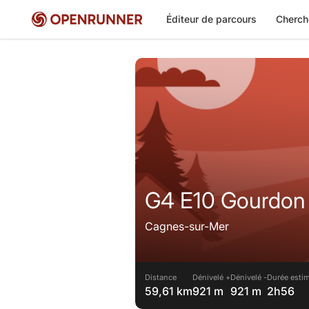
Éditeur de parcours
Cherch
G4 E10 Gourdon
Cagnes-sur-Mer
Distance
Dénivelé +
Dénivelé -
Durée estim
59,61 km
921 m
921 m
2h56