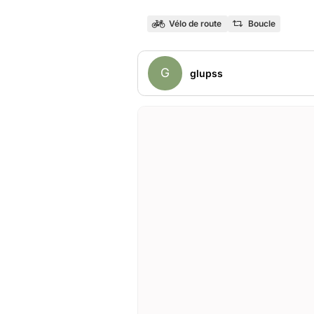
Vélo de route
Boucle
G
glupss