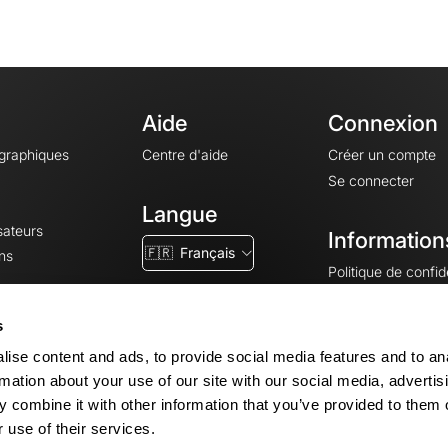
Aide
Connexion
ographiques
Centre d'aide
Créer un compte
Se connecter
Langue
sateurs
Information
🇫🇷
Français
ns
Politique de confide
CGV
CGU
s
Mentions légales
ise content and ads, to provide social media features and to an
Paramètres des co
rmation about your use of our site with our social media, advertis
 combine it with other information that you’ve provided to them o
 use of their services.