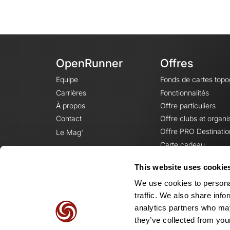
OpenRunner
Offres
Equipe
Fonds de cartes top
Carrières
Fonctionnalités
À propos
Offre particuliers
Contact
Offre clubs et organi
Offre PRO Destinatio
Le Mag'
Carte cadeau
This website uses cookie
We use cookies to personal
traffic. We also share info
analytics partners who may
they’ve collected from your