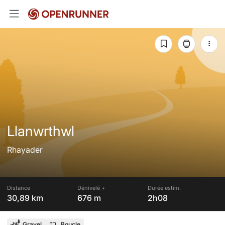
Llanwrthwl
Rhayader
Distance
Dénivelé +
Durée estim.
30,89 km
676 m
2h08
Gravel
Boucle