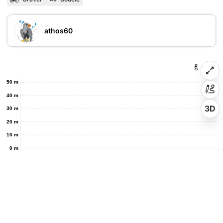
athos60
50 m
40 m
3D
30 m
20 m
10 m
0 m