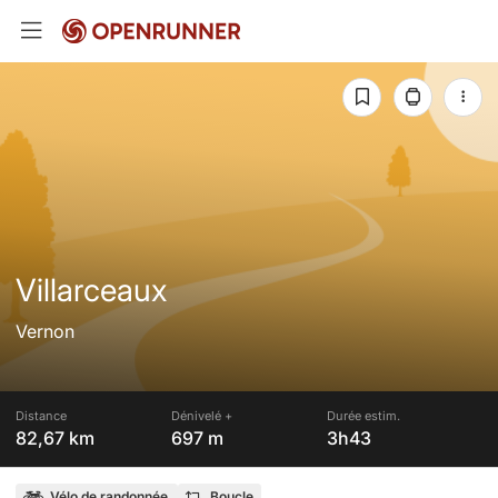
Villarceaux
Vernon
Distance
Dénivelé +
Durée estim.
82,67 km
697 m
3h43
Vélo de randonnée
Boucle