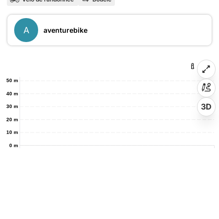
A
aventurebike
50 m
40 m
3D
30 m
20 m
10 m
0 m