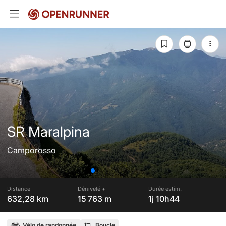
SR Maralpina
Camporosso
Distance
Dénivelé +
Durée estim.
632,28 km
15 763 m
1j 10h44
Vélo de randonnée
Boucle