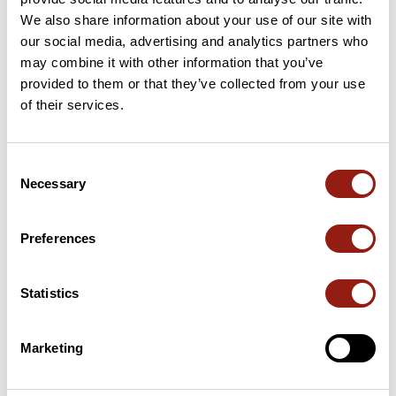
Lombarda
m
We also share information about your use of our site with
368 km
Col de la Couillole
1 678 m
our social media, advertising and analytics partners who
may combine it with other information that you’ve
provided to them or that they’ve collected from your use
376 km
Col de Sainte-Anne
1 551 m
of their services.
381 km
Col du Quartier
1 673 m
Consent
383 km
Col de Valberg
1 662 m
Necessary
Selection
427 km
Col de Félines
926 m
Preferences
434 km
Col du Trébuchet
1 143 m
Statistics
456 km
Col de Corcousou
830 m
Marketing
460 km
Baisse de Rourebel
1 017 m
469 km
Col de Vé Gautier
1 099 m