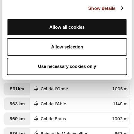
Show details
477 km
Col Saint-Michel
935 m
Allow all cookies
483 km
Collet des Sausses
626 m
545 km
Col de Turini
1 604 m
Allow selection
555 km
Baisse de la Cabanette
1 372 m
Use necessary cookies only
560 km
Pas de l'Escous
1 008 m
561 km
Col de l'Orme
1 005 m
563 km
Col de l'Ablé
1 149 m
569 km
Col de Braus
1 002 m
586 km
Baisse de Malamoullier
663 m