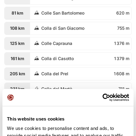
81 km
Colle San Bartolomeo
620 m
108 km
Colla di San Giacomo
755 m
125 km
Colle Caprauna
1 376 m
161 km
Colla di Casotto
1 379 m
205 km
Colla del Prel
1 608 m
231 km
Colle del Mortè
711 m
249 km
Colletto
686 m
This website uses cookies
274 km
Madonna del Colletto
1 305 m
We use cookies to personalise content and ads, to
Col de la Lombarde / Colle della
2 351
317 km
provide social media features and to analyse our traffic.