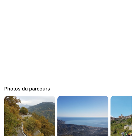
La SR Maralpina est née en 2022, en même temps que sa
"sœur" la SR Mounta Cala, qui propose le même tour, dans
Photos du parcours