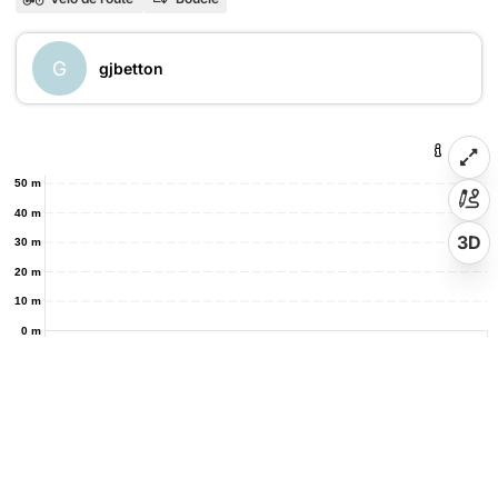
G
gjbetton
50 m
40 m
3D
30 m
20 m
10 m
0 m