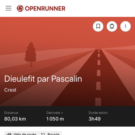
Dieulefit par Pascalin
Crest
Distance
Dénivelé +
Durée estim.
80,03 km
1 050 m
3h49
Vélo de route
Boucle