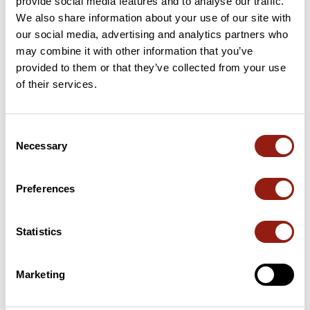
provide social media features and to analyse our traffic.
46 km
Col du Pertuis
626 m
We also share information about your use of our site with
our social media, advertising and analytics partners who
may combine it with other information that you’ve
46 km
Col de Ventebrun
638 m
provided to them or that they’ve collected from your use
of their services.
49 km
Col de Boutière
654 m
54 km
Col de Pascalin
643 m
Consent
Necessary
Selection
66 km
Col de Lunel
409 m
Cols extraits du catalogue du Club des Cent Cols
Preferences
Résumé
Statistics
Découvrez ce parcours de vélo de 80 km à proximité de Crest.
Il présente une ascension cumulée de plus de 1050m. Prévoyez
environ 3 heures et 49 minutes pour réaliser ce parcours.
Marketing