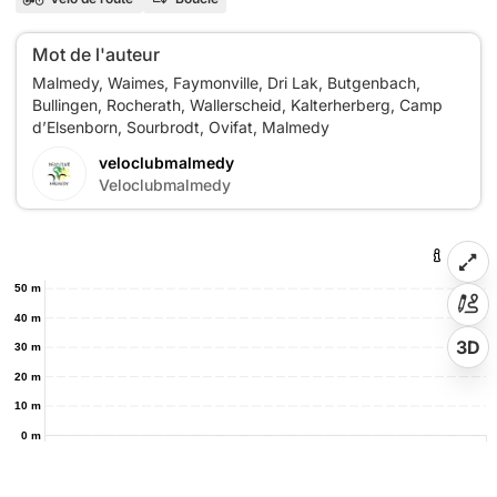
Mot de l'auteur
Malmedy, Waimes, Faymonville, Dri Lak, Butgenbach,
Bullingen, Rocherath, Wallerscheid, Kalterherberg, Camp
veloclubmalmedy
Veloclubmalmedy
50 m
40 m
3D
30 m
20 m
10 m
0 m