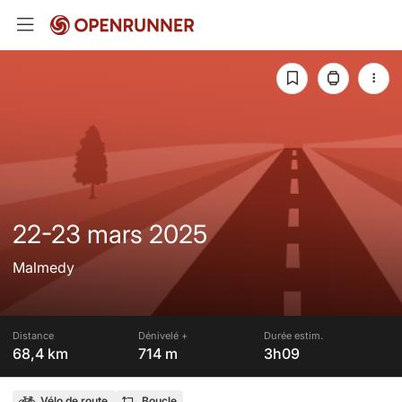
22-23 mars 2025
Malmedy
Distance
Dénivelé +
Durée estim.
68,4 km
714 m
3h09
Vélo de route
Boucle