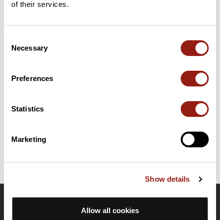
of their services.
Résumé
Consent
Découvrez ce parcours de vélo de 68,4 km à proximité de
Necessary
Selection
Malmedy. Ce parcours emprunte 44 km de routes et 24,4 km
de pistes cyclables. Il présente une ascension cumulée de plus
de 710m. Prévoyez environ 3 heures et 9 minutes pour réaliser
Preferences
ce parcours.
Statistics
Date de création du parcours: 10 octobre 2018 à 11:01:58.
Dernière modification de la fiche parcours: 17 mars 2025 à 08:58:16.
Identifiant du parcours: 9206200
Marketing
Show details
OpenRunner
Allow all cookies