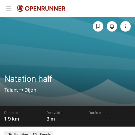
Natation half
Talant
Dijon
Distance
Dénivelé +
Durée estim.
1,9 km
3 m
-
Natation
Boucle