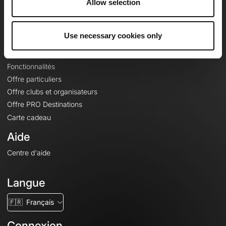
Allow selection
Contact
Le Mag'
Offres
Use necessary cookies only
Fonds de cartes topographiques
Fonctionnalités
Offre particuliers
Offre clubs et organisateurs
Offre PRO Destinations
Carte cadeau
Aide
Centre d'aide
Langue
🇫🇷
Français
Connexion