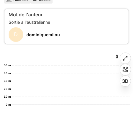
Mot de l'auteur
D
dominiquemilou
50 m
40 m
3D
30 m
20 m
10 m
0 m