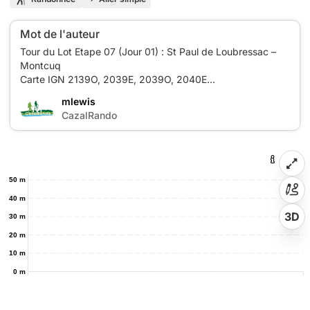
Mot de l'auteur
Tour du Lot Etape 07 (Jour 01) : St Paul de Loubressac –
Montcuq
Carte IGN 2139O, 2039E, 2039O, 2040E
mlewis
M
CazalRando
50 m
40 m
3D
30 m
20 m
10 m
0 m