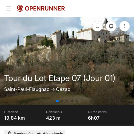
Tour du Lot Etape 07 (Jour 01)
Saint-Paul-Flaugnac
Cézac
Distance
Dénivelé +
Durée estim.
19,84 km
423 m
6h07
Randonnée
Aller simple