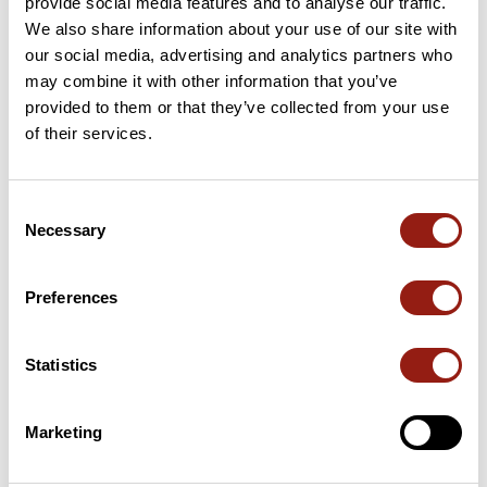
provide social media features and to analyse our traffic.
We also share information about your use of our site with
our social media, advertising and analytics partners who
Avis des utilisateurs
may combine it with other information that you’ve
provided to them or that they’ve collected from your use
of their services.
Soyez le premier à ajouter un avis !
Consent
Necessary
Selection
Ajouter un avis
Preferences
Résumé
Statistics
Découvrez ce parcours de randonnée de 19,8 km qui débute à
Saint-Paul-Flaugnac et se termine à Cézac. Il présente une
ascension cumulée de plus de 420m. Prévoyez environ 6
Marketing
heures et 7 minutes pour réaliser ce parcours.