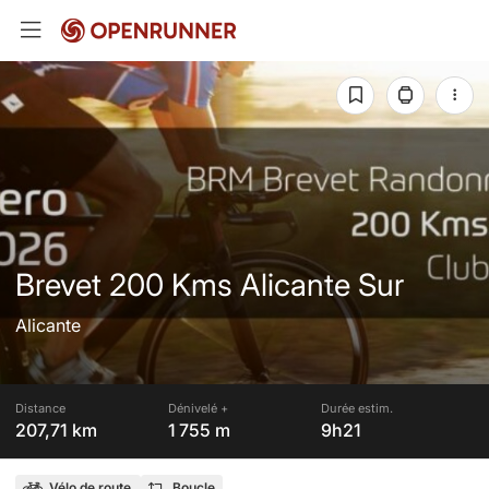
Brevet 200 Kms Alicante Sur
Alicante
Distance
Dénivelé +
Durée estim.
207,71 km
1 755 m
9h21
Vélo de route
Boucle