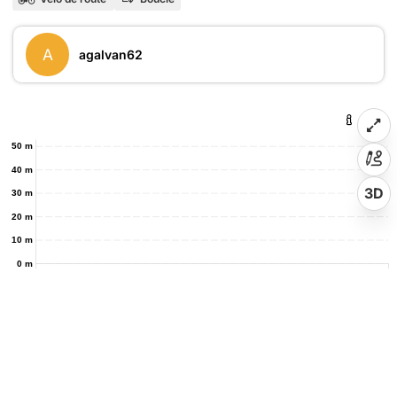
A
agalvan62
50 m
40 m
3D
30 m
20 m
10 m
0 m