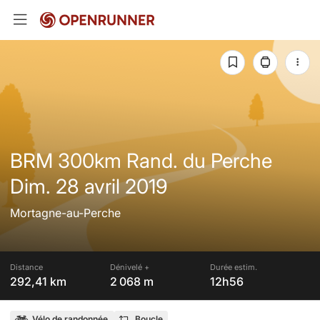
BRM 300km Rand. du Perche
Dim. 28 avril 2019
Mortagne-au-Perche
Distance
Dénivelé +
Durée estim.
292,41 km
2 068 m
12h56
Vélo de randonnée
Boucle