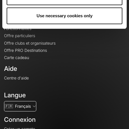
Le Mag'
Offres
Use necessary cookies only
Fonds de cartes topographiques
Fonctionnalités
Offre particuliers
Offre clubs et organisateurs
Offre PRO Destinations
Carte cadeau
Aide
Centre d'aide
Langue
🇫🇷
Français
Connexion
Créer un compte